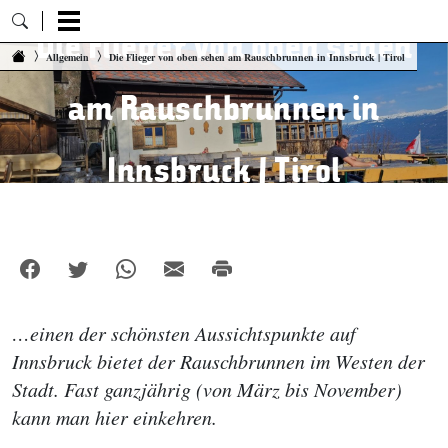
Die Flieger von oben sehen
Zum Inhalt springen
Allgemein
Die Flieger von oben sehen am Rauschbrunnen in Innsbruck | Tirol
am Rauschbrunnen in
Innsbruck | Tirol
…einen der schönsten Aussichtspunkte auf
Innsbruck bietet der Rauschbrunnen im Westen der
Stadt. Fast ganzjährig (von März bis November)
kann man hier einkehren.