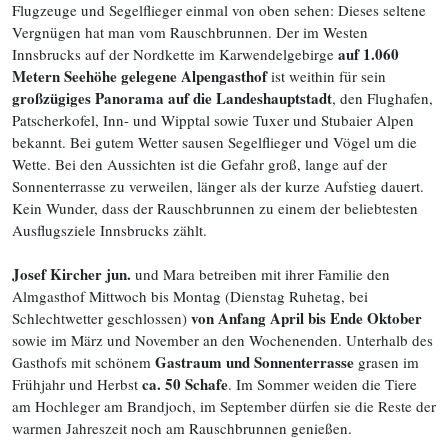
Flugzeuge und Segelflieger einmal von oben sehen: Dieses seltene
Vergnügen hat man vom Rauschbrunnen. Der im Westen
auf 1.060
Innsbrucks auf der Nordkette im Karwendelgebirge
Metern Seehöhe gelegene Alpengasthof
ist weithin für sein
großzügiges Panorama auf die Landeshauptstadt
, den Flughafen,
Patscherkofel, Inn- und Wipptal sowie Tuxer und Stubaier Alpen
bekannt. Bei gutem Wetter sausen Segelflieger und Vögel um die
Wette. Bei den Aussichten ist die Gefahr groß, lange auf der
Sonnenterrasse zu verweilen, länger als der kurze Aufstieg dauert.
Kein Wunder, dass der Rauschbrunnen zu einem der beliebtesten
Ausflugsziele Innsbrucks zählt.
Josef Kircher jun.
und Mara betreiben mit ihrer Familie den
Almgasthof Mittwoch bis Montag (Dienstag Ruhetag, bei
von Anfang April bis Ende Oktober
Schlechtwetter geschlossen)
sowie im März und November an den Wochenenden. Unterhalb des
Gastraum und Sonnenterrasse
Gasthofs mit schönem
grasen im
ca. 50 Schafe
Frühjahr und Herbst
. Im Sommer weiden die Tiere
am Hochleger am Brandjoch, im September dürfen sie die Reste der
warmen Jahreszeit noch am Rauschbrunnen genießen.