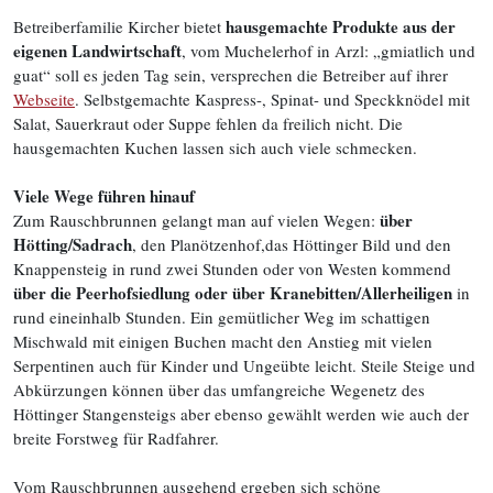
hausgemachte Produkte aus der
Betreiberfamilie Kircher bietet
eigenen Landwirtschaft
, vom Muchelerhof in Arzl: „gmiatlich und
guat“ soll es jeden Tag sein, versprechen die Betreiber auf ihrer
Webseite
. Selbstgemachte Kaspress-, Spinat- und Speckknödel mit
Salat, Sauerkraut oder Suppe fehlen da freilich nicht. Die
hausgemachten Kuchen lassen sich auch viele schmecken.
Viele Wege führen hinauf
über
Zum Rauschbrunnen gelangt man auf vielen Wegen:
Hötting/Sadrach
, den Planötzenhof,das Höttinger Bild und den
Knappensteig in rund zwei Stunden oder von Westen kommend
über die Peerhofsiedlung oder über Kranebitten/Allerheiligen
in
rund eineinhalb Stunden. Ein gemütlicher Weg im schattigen
Mischwald mit einigen Buchen macht den Anstieg mit vielen
Serpentinen auch für Kinder und Ungeübte leicht. Steile Steige und
Abkürzungen können über das umfangreiche Wegenetz des
Höttinger Stangensteigs aber ebenso gewählt werden wie auch der
breite Forstweg für Radfahrer.
Vom Rauschbrunnen ausgehend ergeben sich schöne