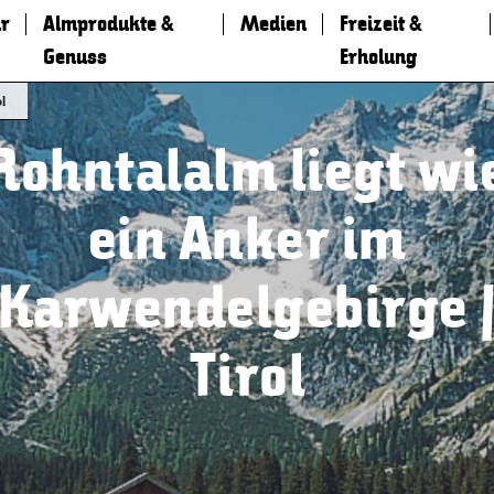
r
Almprodukte &
Medien
Freizeit &
Genuss
Erholung
l
Rohntalalm liegt wi
ein Anker im
Karwendelgebirge 
Tirol