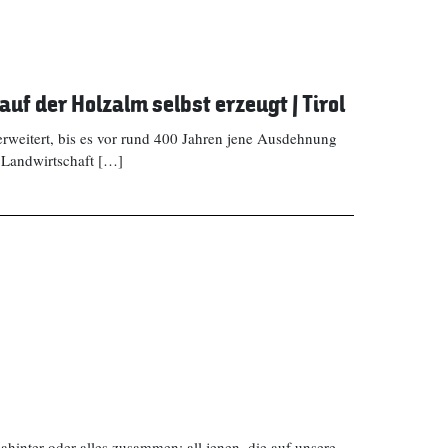
uf der Holzalm selbst erzeugt | Tirol
rweitert, bis es vor rund 400 Jahren jene Ausdehnung
e Landwirtschaft […]
ahinter oder alles zusammen: all jenen, die auf unsere