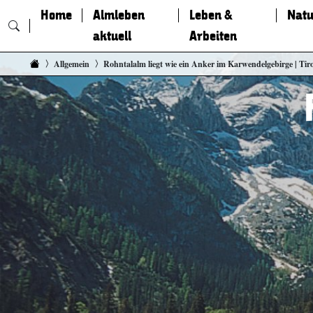
Home
Almleben
Leben &
Natu
aktuell
Arbeiten
Zum Inhalt springen
Allgemein
Rohntalalm liegt wie ein Anker im Karwendelgebirge | Tiro