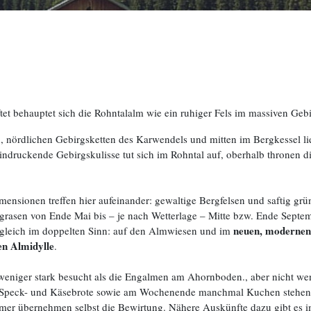
et behauptet sich die Rohntalalm wie ein ruhiger Fels im massiven Gebi
n, nördlichen Gebirgsketten des Karwendels und mitten im Bergkessel li
ruckende Gebirgskulisse tut sich im Rohntal auf, oberhalb thronen di
mensionen treffen hier aufeinander: gewaltige Bergfelsen und saftig gr
r grasen von Ende Mai bis – je nach Wetterlage – Mitte bzw. Ende Sept
neuen, modernen 
, gleich im doppelten Sinn: auf den Almwiesen und im
en Almidylle
.
it weniger stark besucht als die Engalmen am Ahornboden., aber nicht we
, Speck- und Käsebrote sowie am Wochenende manchmal Kuchen stehen be
er übernehmen selbst die Bewirtung. Nähere Auskünfte dazu gibt es im 