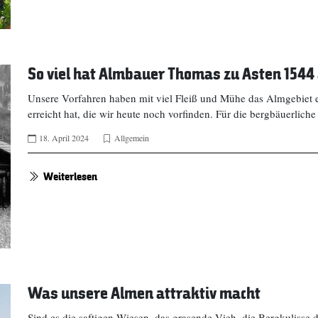
So viel hat Almbauer Thomas zu Asten 1544 a
Unsere Vorfahren haben mit viel Fleiß und Mühe das Almgebiet e
erreicht hat, die wir heute noch vorfinden. Für die bergbäuerlich
18. April 2024
Allgemein
Weiterlesen
Was unsere Almen attraktiv macht
Sind es die saftigen Wiesen, das grasende Vieh, die Bergkulisse d