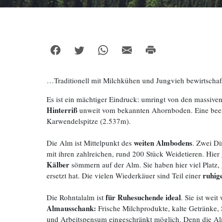
…Traditionell mit Milchkühen und Jungvieh bewirtschaft
Es ist ein mächtiger Eindruck: umringt von den massive
Hinterriß
unweit vom bekannten Ahornboden. Eine beeind
Karwendelspitze (2.537m).
weiten Almbodens
Die Alm ist Mittelpunkt des
. Zwei Di
mit ihren zahlreichen, rund 200 Stück Weidetieren. Hie
Kälber
sömmern auf der Alm. Sie haben hier viel Platz
ruhig
ersetzt hat. Die vielen Wiederkäuer sind Teil einer
für Ruhesuchende ideal
Die Rohntalalm ist
. Sie ist we
Almausschank:
Frische Milchprodukte, kalte Getränke
und Arbeitspensum eingeschränkt möglich. Denn die Alm