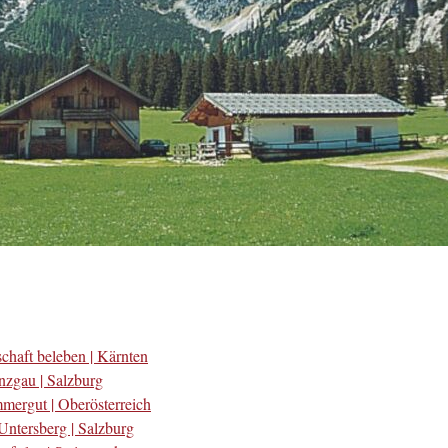
chaft beleben | Kärnten
nzgau | Salzburg
mergut | Oberösterreich
ntersberg | Salzburg