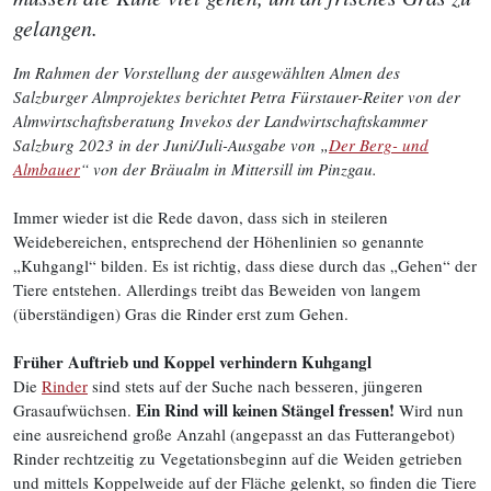
gelangen.
Im Rahmen der Vorstellung der ausgewählten Almen des
Salzburger Almprojektes berichtet Petra Fürstauer-Reiter von der
Almwirtschaftsberatung Invekos der Landwirtschaftskammer
Salzburg 2023 in der Juni/Juli-Ausgabe von „
Der Berg- und
Almbauer
“ von der Bräualm in Mittersill im Pinzgau.
Immer wieder ist die Rede davon, dass sich in steileren
Weidebereichen, entsprechend der Höhenlinien so genannte
„Kuhgangl“ bilden. Es ist richtig, dass diese durch das „Gehen“ der
Tiere entstehen. Allerdings treibt das Beweiden von langem
(überständigen) Gras die Rinder erst zum Gehen.
Früher Auftrieb und Koppel verhindern Kuhgangl
Die
Rinder
sind stets auf der Suche nach besseren, jüngeren
Ein Rind will keinen Stängel fressen!
Grasaufwüchsen.
Wird nun
eine ausreichend große Anzahl (angepasst an das Futterangebot)
Rinder rechtzeitig zu Vegetationsbeginn auf die Weiden getrieben
und mittels Koppelweide auf der Fläche gelenkt, so finden die Tiere