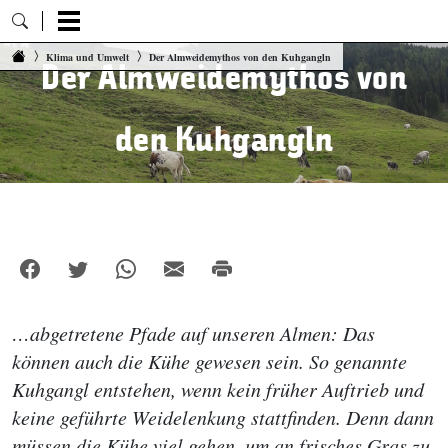
Zum Inhalt springen
Klima und Umwelt
Der Almweidemythos von den Kuhgangln
Der Almweidemythos von
den Kuhgangln
…abgetretene Pfade auf unseren Almen: Das
können auch die Kühe gewesen sein. So genannte
Kuhgangl entstehen, wenn kein früher Auftrieb und
keine geführte Weidelenkung stattfinden. Denn dann
müssen die Kühe viel gehen, um an frisches Gras zu