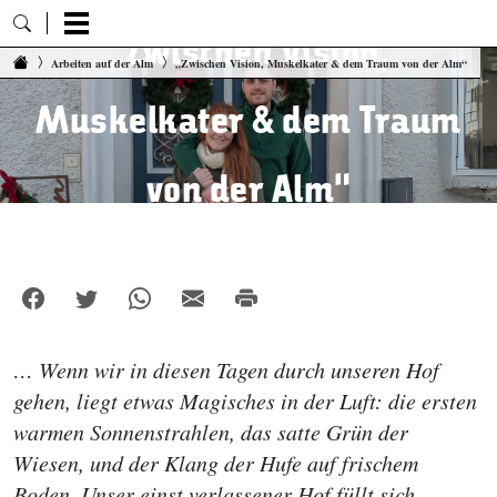
„Zwischen Vision,
Zum Inhalt springen
Arbeiten auf der Alm
„Zwischen Vision, Muskelkater & dem Traum von der Alm“
Muskelkater & dem Traum
von der Alm“
… Wenn wir in diesen Tagen durch unseren Hof
gehen, liegt etwas Magisches in der Luft: die ersten
warmen Sonnenstrahlen, das satte Grün der
Wiesen, und der Klang der Hufe auf frischem
Boden. Unser einst verlassener Hof füllt sich