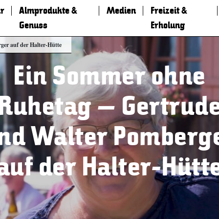
r
Almprodukte &
Medien
Freizeit &
Genuss
Erholung
er auf der Halter-Hütte
Ein Sommer ohne
Ruhetag – Gertrud
nd Walter Pomberg
auf der Halter-Hütt