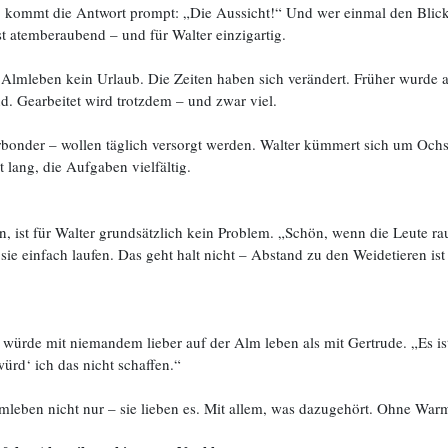
 kommt die Antwort prompt: „Die Aussicht!“ Und wer einmal den Blick
t atemberaubend – und für Walter einzigartig.
s Almleben kein Urlaub. Die Zeiten haben sich verändert. Früher wurd
. Gearbeitet wird trotzdem – und zwar viel.
bonder – wollen täglich versorgt werden. Walter kümmert sich um Ochs
 lang, die Aufgaben vielfältig.
 ist für Walter grundsätzlich kein Problem. „Schön, wenn die Leute ra
e einfach laufen. Das geht halt nicht – Abstand zu den Weidetieren ist
r würde mit niemandem lieber auf der Alm leben als mit Gertrude. „Es ist 
würd‘ ich das nicht schaffen.“
leben nicht nur – sie lieben es. Mit allem, was dazugehört. Ohne Warm