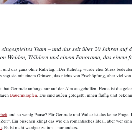
eingespieltes Team – und das seit über 20 Jahren auf 
von Weiden, Wäldern und einem Panorama, das einem fa
m
, und das ganz ohne Ruhetag. „Der Ruhetag würde eher Stress bedeuten“
s sagt sie mit einem Grinsen, das nichts von Erschöpfung, aber viel von 
at, hat Gertrude anfangs nur auf der Alm ausgeholfen. Heute ist die gel
ndären
Bauernkrapfen
. Die sind außen goldgelb, innen fluffig und bek
rbeit
und so wenig Pause? Für Gertrude und Walter ist das keine Frage. D
Zeit“. Ein bisschen klingt das wie ein romantisches Ideal, aber wer einm
o
. Es ist nicht weniger zu tun – nur anders.