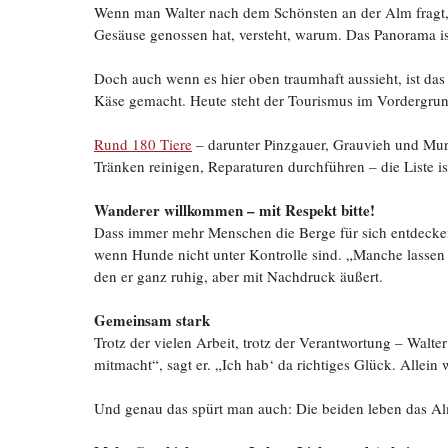
Wenn man Walter nach dem Schönsten an der Alm fragt,
Gesäuse genossen hat, versteht, warum. Das Panorama is
Doch auch wenn es hier oben traumhaft aussieht, ist da
Käse gemacht. Heute steht der Tourismus im Vordergrund
Rund 180 Tiere
– darunter Pinzgauer, Grauvieh und Mur
Tränken reinigen, Reparaturen durchführen – die Liste ist
Wanderer willkommen – mit Respekt bitte!
Dass immer mehr Menschen die Berge für sich entdecken,
wenn Hunde nicht unter Kontrolle sind. „Manche lassen si
den er ganz ruhig, aber mit Nachdruck äußert.
Gemeinsam stark
Trotz der vielen Arbeit, trotz der Verantwortung – Walte
mitmacht“, sagt er. „Ich hab‘ da richtiges Glück. Allein 
Und genau das spürt man auch: Die beiden leben das Alm