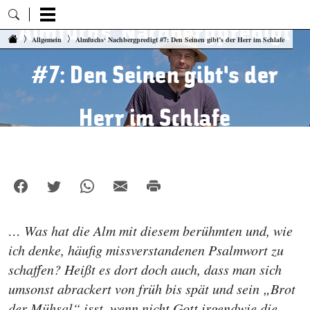
Almfuchs‘ Nachbergpredigt
Zum Inhalt springen
Allgemein
Almfuchs‘ Nachbergpredigt #7: Den Seinen gibt’s der Herr im Schlafe
#7: Den Seinen gibt’s der
Herr im Schlafe
… Was hat die Alm mit diesem berühmten und, wie
ich denke, häufig missverstandenen Psalmwort zu
schaffen? Heißt es dort doch auch, dass man sich
umsonst abrackert von früh bis spät und sein „Brot
der Mühsal“ isst, wenn nicht Gott irgendwie die