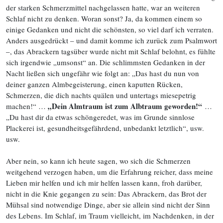
der starken Schmerzmittel nachgelassen hatte, war an weiteren
Schlaf nicht zu denken. Woran sonst? Ja, da kommen einem so
einige Gedanken und nicht die schönsten, so viel darf ich verraten.
Anders ausgedrückt – und damit komme ich zurück zum Psalmwort
–, das Abrackern tagsüber wurde nicht mit Schlaf belohnt, es fühlte
sich irgendwie „umsonst“ an. Die schlimmsten Gedanken in der
Nacht ließen sich ungefähr wie folgt an: „Das hast du nun von
deiner ganzen Almbegeisterung, einen kaputten Rücken,
Schmerzen, die dich nachts quälen und untertags miesepetrig
„Dein Almtraum ist zum Albtraum geworden!“
machen!“ …
…
„Du hast dir da etwas schöngeredet, was im Grunde sinnlose
Plackerei ist, gesundheitsgefährdend, unbedankt letztlich“, usw.
usw.
Aber nein, so kann ich heute sagen, wo sich die Schmerzen
weitgehend verzogen haben, um die Erfahrung reicher, dass meine
Lieben mir helfen und ich mir helfen lassen kann, froh darüber,
nicht in die Knie gegangen zu sein: Das Abrackern, das Brot der
Mühsal sind notwendige Dinge, aber sie allein sind nicht der Sinn
des Lebens. Im Schlaf, im Traum vielleicht, im Nachdenken, in der