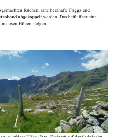
sgemachten Kuchen, eine herzhafte Frigga und
ktroband abgekoppelt
werden. Das heißt über eine
tionslosen Höhen steigen.
en in luftiger Höhe. Der „Einlass“ auf der Sadnigalm.