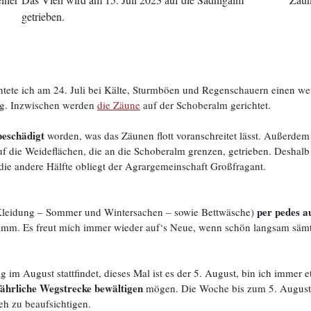
getrieben.
chtete ich am 24. Juli bei Kälte, Sturmböen und Regenschauern einen wei
ing. Inzwischen werden
die Zäune
auf der Schoberalm gerichtet.
eschädigt
worden, was das Zäunen flott voranschreitet lässt. Außerde
auf die Weideflächen, die an die Schoberalm grenzen, getrieben. Deshal
die andere Hälfte obliegt der Agrargemeinschaft Großfragant.
per pedes a
 Kleidung – Sommer und Wintersachen – sowie Bettwäsche)
amm. Es freut mich immer wieder auf‘s Neue, wenn schön langsam säm
im August stattfindet, dieses Mal ist es der 5. August, bin ich immer 
fährliche Wegstrecke bewältigen
mögen. Die Woche bis zum 5. August s
h zu beaufsichtigen.