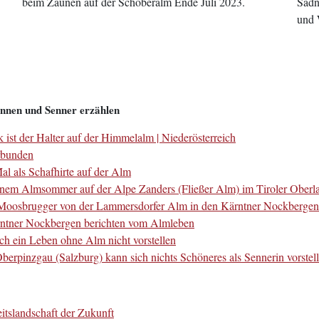
beim Zäunen auf der Schoberalm Ende Juli 2023.
Sadn
und 
innen und Senner erzählen
ist der Halter auf der Himmelalm | Niederösterreich
erbunden
l als Schafhirte auf der Alm
seinem Almsommer auf der Alpe Zanders (Fließer Alm) im Tiroler Oberl
d Moosbrugger von der Lammersdorfer Alm in den Kärntner Nockbergen
rntner Nockbergen berichten vom Almleben
ch ein Leben ohne Alm nicht vorstellen
rpinzgau (Salzburg) kann sich nichts Schöneres als Sennerin vorstel
tslandschaft der Zukunft