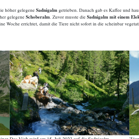
Sadnigalm
die höher gelegene
getrieben. Danach gab es Kaffee und hau
Schoberalm
Sadnigalm mit einem Ele
öher gelegene
. Zuvor musste die
e Woche errichtet, damit die Tiere nicht sofort in die scheinbar vegeta
iner
Das Vieh wird am 15. Juli 2023 auf die Sadnigalm
Zäun