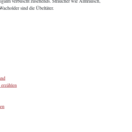
igalm verbuscht zusehends. Sträucher wie Almrausch,
Wacholder sind die Übeltäter.
and
 erzählen
len