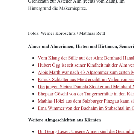
Grenzzaun zur Astener Alm (rechts vom Zaun). Im
Hintergrund die Makernispitze.
Fotos: Werner Koroschitz / Matthias Rettl
Almer und Almerinnen, Hirten und Hirtinnen, Senner
Vom Klang der Stille auf der Alm: Bernhard Hanak 
Hubert Ögg ist seit seiner Kindheit mit der Alm v
Alois Marth war nach 43 Alpsommer zum ersten Ma
Patrick Schlatter aus Fließ erzählt im Video von 
D
ie jungen Steirer Daniela Stocker und Meinhar
Ehepaar Göschl von der Tangernerhütte in den Kä
Mathias Hölzl aus dem Salzburger Pinzgau kann si
Erna Wimmer von der Bachalm im Stubachtal im Obe
Weitere Almgeschichten aus Kärnten
Dr. Georg Lexer: Unsere Almen sind die Gesundhei