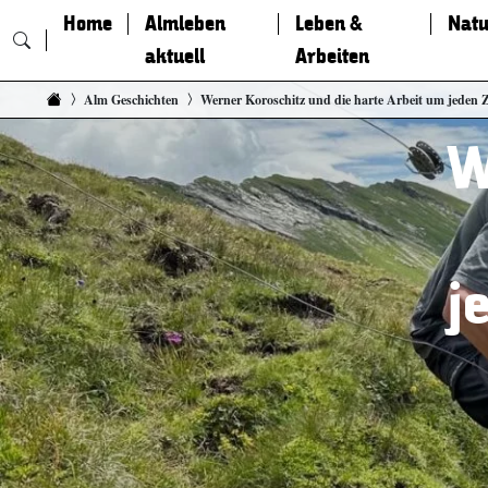
Home
Almleben
Leben &
Natu
aktuell
Arbeiten
Zum Inhalt springen
Alm Geschichten
Werner Koroschitz und die harte Arbeit um jeden Z
W
j