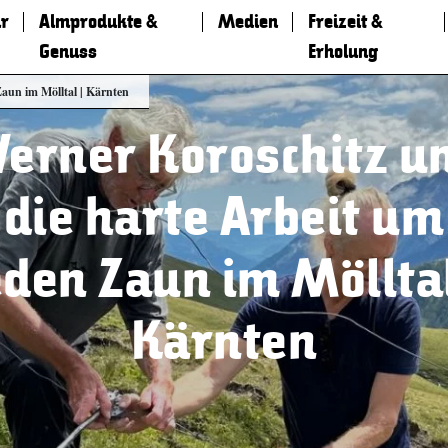
r
Almprodukte &
Medien
Freizeit &
Genuss
Erholung
aun im Mölltal | Kärnten
erner Koroschitz u
die harte Arbeit um
eden Zaun im Mölltal
Kärnten