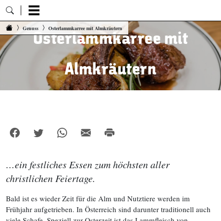
Zum Inhalt springen
Genuss
Osterlammkarree mit Almkräutern
Osterlammkarree mit
Almkräutern
…ein festliches Essen zum höchsten aller
christlichen Feiertage.
Bald ist es wieder Zeit für die Alm und Nutztiere werden im
Frühjahr aufgetrieben. In Österreich sind darunter traditionell auch
viele Schafe. Speziell zur Osterzeit ist das Lammfleisch von