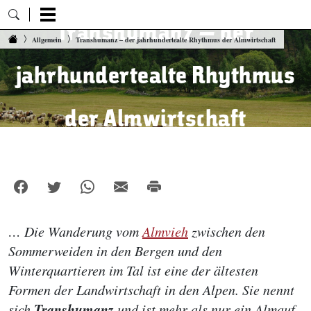
Transhumanz – der
Zum Inhalt springen
Allgemein
Transhumanz – der jahrhundertealte Rhythmus der Almwirtschaft
jahrhundertealte Rhythmus
der Almwirtschaft
… Die Wanderung vom
Almvieh
zwischen den
Sommerweiden in den Bergen und den
Winterquartieren im Tal ist eine der ältesten
Formen der Landwirtschaft in den Alpen. Sie nennt
Transhumanz
sich
und ist mehr als nur ein Almauf-