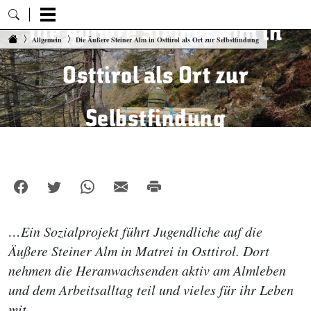
Die Äußere Steiner Alm in
Zum Inhalt springen
Allgemein
Die Äußere Steiner Alm in Osttirol als Ort zur Selbstfindung
Osttirol als Ort zur
Selbstfindung
…Ein Sozialprojekt führt Jugendliche auf die
Äußere Steiner Alm in Matrei in Osttirol. Dort
nehmen die Heranwachsenden aktiv am Almleben
und dem Arbeitsalltag teil und vieles für ihr Leben
mit.