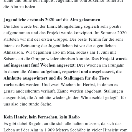
Ruhe und Stille den Impuls, Jugendliche vom Jokerhof Tollet auf
die Alm zu holen.
Jugendliche erstmals 2020 auf die Alm gekommen
Die Idee wurde bei der Einrichtungsleitung sogleich sehr positiv
aufgenommen und das Projekt wurde konzipiert. Im Sommer 2020
starteten wir mit der ersten Gruppe. Der beste Termin für die sehr
intensive Betreuung der Jugendlichen ist vor der eigentlichen
Almsaison. Wir begannen also im Mai, sodass am 1. Juni mit
Das Projekt wurde
Saisonstart die Gruppe wieder abreisen konnte.
auf insgesamt fünf Wochen angesetzt
: Drei Wochen im Frühjahr,
Zäune aufgebaut, repariert und ausgebessert, die
in denen die
Almhütte ausgewintert und die Stallungen für die Tiere
vorbereitet
werden. Und zwei Wochen im Herbst, in denen es
genau andersherum verläuft. Zäune werden abgebaut, Stallungen
ausgemistet, die Almhütte wieder „in den Winterschlaf gelegt“, für
uns also eine runde Sache.
Kein Handy, kein Fernsehen, kein Radio
Es gibt dabei Regeln, an die sich alle halten müssen, da sich das
Leben auf der Alm in 1.909 Metern Seehöhe in vieler Hinsicht vom