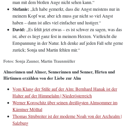
man mit dem bloßen Auge nicht sehen kann.“
Stefanie:
„Ich habe gemerkt, dass die Angst meistens nur in
meinem Kopf war, aber ich muss gar nicht so viel Angst
haben – dann ist alles viel einfacher und lustiger.“
David:
„Es fehlt jetzt etwas – es ist schwer zu sagen, was das
ist, aber es liegt ganz fest in meinem Herzen. Vielleicht die
Entspannung in der Natur. Ich denke auf jeden Fall sehr gerne
zurück; Sonja und Martin fehlen mir.“
Fotos: Sonja Zauner, Martin Traunmüller
Almerinnen und Almer, Sennerinnen und Senner, Hirten und
Hirtinnen erzählen von der Liebe zur Alm
Vom Klang der Stille auf der Alm: Bernhard Hanak ist der
Halter auf der Himmelalm | Niederösterreich
Werner Koroschitz über seinen dreißigsten Almsommer im
Kärntner Mölltal
Thomas Strubreiter ist der moderne Noah von der Archealm |
Salzburg