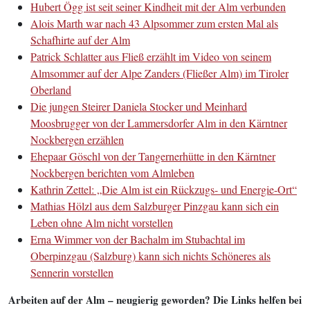
Hubert Ögg ist seit seiner Kindheit mit der Alm verbunden
Alois Marth war nach 43 Alpsommer zum ersten Mal als
Schafhirte auf der Alm
Patrick Schlatter aus Fließ erzählt im Video von seinem
Almsommer auf der Alpe Zanders (Fließer Alm) im Tiroler
Oberland
D
i
e
jungen Steirer Daniela Stocker und Meinhard
Moosbrugger von der Lammersdorfer Alm in den Kärntner
Nockbergen erzählen
Ehepaar Göschl von der Tangernerhütte in den Kärntner
Nockbergen berichten vom Almleben
Kathrin Zettel: „Die Alm ist ein Rückzugs- und Energie-Ort“
Mathias Hölzl aus dem Salzburger Pinzgau kann sich ein
Leben ohne Alm nicht vorstellen
Erna Wimmer von der Bachalm im Stubachtal im
Oberpinzgau (Salzburg) kann sich nichts Schöneres als
Sennerin vorstellen
Arbeiten auf der Alm – neugierig geworden? Die Links helfen bei