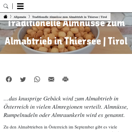
Zum Inhalt springen
Allgemein
Traditionelle Almnüsse zum Almabtrieb in Thiersee | Tirol
Traditionelle Almnüsse zum
Almabtrieb in Thiersee | Tirol
…das knusprige Gebäck wird zum Almabtrieb in
Österreich in vielen Almregionen verteilt. Almnüsse,
Rumpelnudeln oder Almraunkerln wird es genannt.
Zu den Almabtrieben in Österreich im September gibt es viele