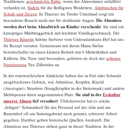
Traditionen:
geschmückte Kühe
, wenn der Almsommer unfallfrei
verlaufen ist,
Stafeln
für die fleißigsten Weidetiere,
Almbuschen für
Schafe und Ziegen
. In Thiersee im Tiroler Unterland sorgt ein
Die Almnüsse
besonderer Brauch nicht nur für strahlende Augen.
werden dort beim Almabtrieb an Kinder verschenkt
. Sie sind ein
knuspriges Mürbteiggebäck mit leichtem Vanillegeschmack. Die
Thiersee Bäuerin
Sabine Sieberer vom Unteradamhans-Hof hat uns
ihr Rezept verraten. Gemeinsam mit ihrem Mann Stefan
bewirtschaftet sie einen kleinen Betrieb mit 6 Mutterkühen und
Kälbern. Die Tiere sind besonders, gehören sie doch der
seltenen
Nutztierrasse
Tux-Zillertaler an.
In der österreichischen Almküche haben das in Fett oder Schmalz
ausgebackenes Gebäck, wie Almnüsse, Krapfen, Kiachl
(Auszogne), Strauben (Stanglkrapfen in der Steiermark) und andere
Sie sind in der
Esskultur
Mehlspeisen ihren angestammten Platz.
unserer Almen
tief verankert
. Üblicherweise hat es solche
„fettigen“ Schmankerl für das Personal auf der Alm und am
Bauernhof oft am Samstagabend nach getaner, schwerer Arbeit
gegeben. Darüber geben historische Quellen Auskunft. Die
Almnüsse aus Thiersee stehen ganz in dieser Tradition. In der