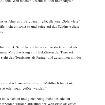
 „heile Welt machen“, wenn mit der unerledigten
ass es Alm- und Bergbauern gibt, die jene „Spielwiese“
eiße nicht umsonst so und zeige auf das Schönste diese
s.
besitzt. Sie stehe als Interessensvertreterin und als
ommer Voraussetzung zum Bekränzen der Tiere sei.
e sieht den Tourismus als Partner und zusammen mit der
us und das Bauernherbstfest in Mühlbach findet nicht
etzt oder sogar getötet wurden.“
m sensiblen und gleichzeitig dicht besiedelten
chafherden würden aufgrund der Wolfsrisse als erstes