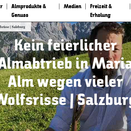
r
Almprodukte &
Medien
Freizeit &
Genuss
Erholung
srisse | Salzburg
Kein feierlicher
Almabtrieb in Mari
Alm wegen vieler
Wolfsrisse | Salzbur