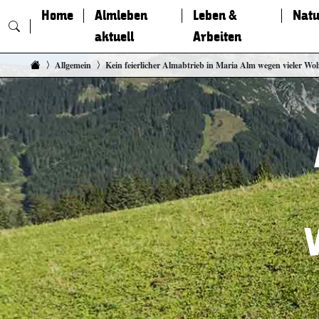
Home
Almleben
Leben &
Natu
aktuell
Arbeiten
Zum Inhalt springen
Allgemein
Kein feierlicher Almabtrieb in Maria Alm wegen vieler Wolf