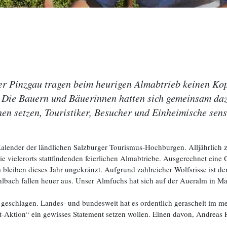
 Pinzgau tragen beim heurigen Almabtrieb keinen Kop
. Die Bauern und Bäuerinnen hatten sich gemeinsam dazu
hen setzen, Touristiker, Besucher und Einheimische sens
Kalender der ländlichen Salzburger Tourismus-Hochburgen. Alljährlich 
e vielerorts stattfindenden feierlichen Almabtriebe. Ausgerechnet eine
 bleiben dieses Jahr ungekränzt. Aufgrund zahlreicher Wolfsrisse ist 
hlbach fallen heuer aus. Unser Almfuchs hat sich auf der Aueralm in M
eschlagen. Landes- und bundesweit hat es ordentlich geraschelt im med
-Aktion“ ein gewisses Statement setzen wollen. Einen davon, Andreas Ra