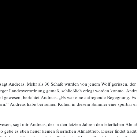
 sagt Andreas. Mehr als 30 Schafe wurden von jenem Wolf gerissen, de
burger Landesverordnung gemäß, schließlich erlegt werden konnte. Andre
hl gewesen, berichtet Andreas. „Es war eine aufregende Begegnung. Es i
ern.“ Andreas habe bei seinen Kühen in diesem Sommer eine spürbar er
esen, sagt mir Andreas, der in den letzten Jahren den feierlichen Almab
d so gebe es eben heuer keinen feierlichen Almabtrieb. Dieser findet tr