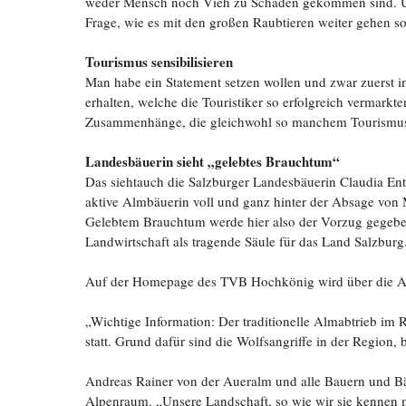
weder Mensch noch Vieh zu Schaden gekommen sind. Und
Frage, wie es mit den großen Raubtieren weiter gehen s
Tourismus sensibilisieren
Man habe ein Statement setzen wollen und zwar zuerst in
erhalten, welche die Touristiker so erfolgreich vermark
Zusammenhänge, die gleichwohl so manchem Tourismusve
Landesbäuerin sieht „gelebtes Brauchtum“
Das siehtauch die Salzburger Landesbäuerin Claudia Entle
aktive Almbäuerin voll und ganz hinter der Absage von
Gelebtem Brauchtum werde hier also der Vorzug gegeben 
Landwirtschaft als tragende Säule für das Land Salzbur
Auf der Homepage des TVB Hochkönig wird über die Abs
„Wichtige Information: Der traditionelle Almabtrieb im 
statt. Grund dafür sind die Wolfsangriffe in der Region,
Andreas Rainer von der Aueralm und alle Bauern und Bäu
Alpenraum. „Unsere Landschaft, so wie wir sie kennen mi