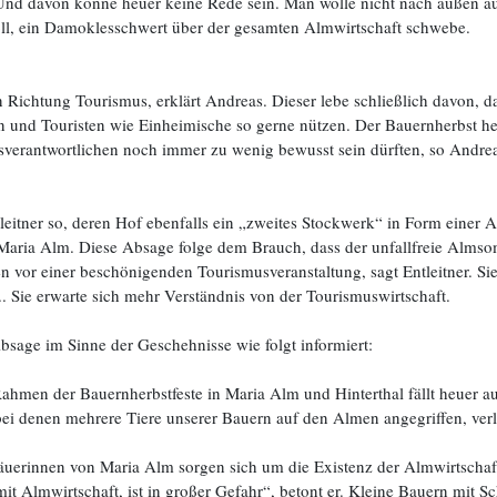
 davon könne heuer keine Rede sein. Man wolle nicht nach außen auf
oll, ein Damoklesschwert über der gesamten Almwirtschaft schwebe.
 Richtung Tourismus, erklärt Andreas. Dieser lebe schließlich davon, d
ten und Touristen wie Einheimische so gerne nützen. Der Bauernherbst h
rantwortlichen noch immer zu wenig bewusst sein dürften, so Andrea
itner so, deren Hof ebenfalls ein „zweites Stockwerk“ in Form einer Alm 
 Maria Alm. Diese Absage folge dem Brauch, dass der unfallfreie Alms
vor einer beschönigenden Tourismusveranstaltung, sagt Entleitner. Si
g.. Sie erwarte sich mehr Verständnis von der Tourismuswirtschaft.
age im Sinne der Geschehnisse wie folgt informiert:
Rahmen der Bauernherbstfeste in Maria Alm und Hinterthal fällt heuer a
 bei denen mehrere Tiere unserer Bauern auf den Almen angegriffen, verl
erinnen von Maria Alm sorgen sich um die Existenz der Almwirtschaft i
t Almwirtschaft, ist in großer Gefahr“, betont er. Kleine Bauern mit S