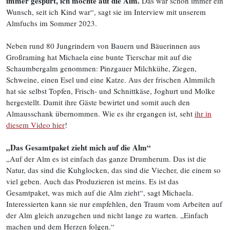
immer gespürt, ich möchte auf die Alm.
Das war schon immer ein
Wunsch, seit ich Kind war“, sagt sie im Interview mit unserem
Almfuchs im Sommer 2023.
Neben rund 80 Jungrindern von Bauern und Bäuerinnen aus
Großraming hat Michaela eine bunte Tierschar mit auf die
Schaumbergalm genommen: Pinzgauer Milchkühe, Ziegen,
Schweine, einen Esel und eine Katze. Aus der frischen Almmilch
hat sie selbst Topfen, Frisch- und Schnittkäse, Joghurt und Molke
hergestellt. Damit ihre Gäste bewirtet und somit auch den
Almausschank übernommen. Wie es ihr ergangen ist, seht
ihr in
diesem Video hier
!
„Das Gesamtpaket zieht mich auf die Alm“
„
Auf der Alm es ist einfach das ganze Drumherum. Das ist die
Natur, das sind die Kuhglocken, das sind die Viecher, die einem so
viel geben.
Auch das Produzieren ist meins. Es ist das
Gesamtpaket, was mich auf die Alm zieht“, sagt Michaela.
Interessierten kann sie nur empfehlen, den Traum vom Arbeiten auf
der Alm gleich anzugehen und nicht lange zu warten. „Einfach
machen und dem Herzen folgen.“